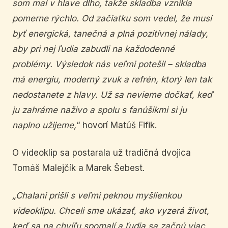
som mal v hlave dlho, takže skladba vznikla
pomerne rýchlo. Od začiatku som vedel, že musí
byť energická, tanečná a plná pozitívnej nálady,
aby pri nej ľudia zabudli na každodenn
é
probl
é
my. Výsledok nás veľ
mi pote
š
il
– skladba
má energiu, moderný zvuk a refr
é
n, ktorý len tak
nedostanete z hlavy. Už sa nevieme dočkať, keď
ju zahráme naživo a spolu s fanúšikmi si ju
naplno užijeme,
“ hovorí Matúš Fifik.
O videoklip sa postarala už tradičná dvojica
Tomáš Malejčík a Marek Šebest.
„Chalani prišli s veľmi peknou myšlienkou
videoklipu. Chceli sme ukázať, ako vyzerá život,
keď sa na chvíľu spomalí a ľudia sa začnú viac