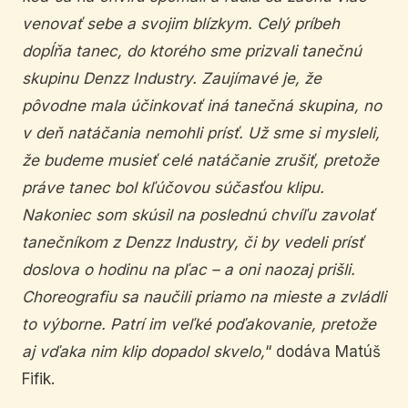
venovať sebe a svojim blízkym. Celý príbeh
dopĺňa tanec, do ktor
é
ho sme prizvali tanečnú
skupinu Denzz Industry. Zaujímav
é
je, že
pôvodne mala účinkovať iná
tane
čná skupina, no
v deň natáčania nemohli prísť. Už sme si mysleli,
že budeme musieť cel
é
natáčanie zrušiť, pretože
práve tanec bol kľúčovou súčasťou klipu.
Nakoniec som skúsil na poslednú chvíľu zavolať
tane
čníkom z Denzz Industry, či by vedeli prísť
doslova o hodinu na pľac – a oni naozaj prišli.
Choreografiu sa naučili priamo na mieste a zvládli
to výborne. Patrí im veľk
é
poďakovanie, pretože
aj vďaka nim klip dopadol skvelo,
“ dodáva Matúš
Fifik.