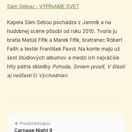
Sám Sebou - VYPÍNAME SVET
Kapela Sám Sebou pochádza z Jamník a na
hudobnej scéne pôsobí od roku 2010. Tvoria ju
bratia Matúš Fifik a Marek Fifik, bratranec Róbert
Faith a textár František Pavol. Na konte majú už
šesť štúdiových albumov a medzi ich najväčšie
hity patria skladby
Pohoda
,
Smiem prosiť
,
V šťastí
aj nešťastí
či
Východniari
.
Predchádzajúci
Carnage Night 9