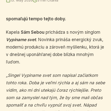
13. May 2026
3 min čítania
spomaľujú tempo tejto doby.
Kapela
Sám Sebou
prichádza s novým singlom
Vypíname svet
. Novinka prináša energický zvuk,
modernú produkciu a zároveň myšlienku, ktorá je
v dnešnej uponáhľanej dobe blízka mnohým
ľuďom.
„Singel Vypíname svet som napísal začiatkom
tohto roka. Doba je veľmi rýchla a aj sám na sebe
vidím, ako mi dni utekajú čoraz rýchlejšie. Preto
som sa zamyslel nad tým, že by sme mali občas
spomaliť a na chvíľu vypnúť svoj svet. Nápad