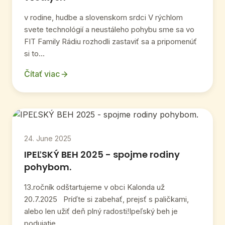
v rodine, hudbe a slovenskom srdci V rýchlom
svete technológií a neustáleho pohybu sme sa vo
FIT Family Rádiu rozhodli zastaviť sa a pripomenúť
si to...
Čítať viac
24. June 2025
IPEĽSKÝ BEH 2025 - spojme rodiny
pohybom.
13.ročník odštartujeme v obci Kalonda už
20.7.2025 Príďte si zabehať, prejsť s paličkami,
alebo len užiť deň plný radosti!Ipeľský beh je
podujatie,...