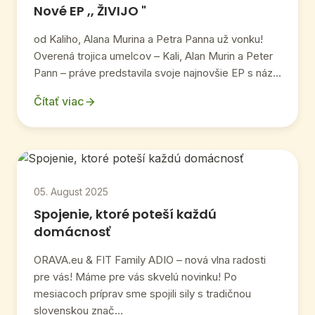
Nové EP ,, ŽIVIJO "
od Kaliho, Alana Murina a Petra Panna už vonku!
Overená trojica umelcov – Kali, Alan Murin a Peter
Pann – práve predstavila svoje najnovšie EP s náz...
Čítať viac
05. August 2025
Spojenie, ktoré poteší každú
domácnosť
ORAVA.eu & FIT Family ADIO – nová vlna radosti
pre vás! Máme pre vás skvelú novinku! Po
mesiacoch príprav sme spojili sily s tradičnou
slovenskou znač...