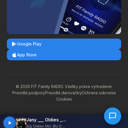
Google Play
App Store
© 2026 FIT Family RADIO. Všetky práva vyhradené.
Pravidlá podpory
Pravidlá darovačky
Ochrana súkromia
Cookies
Jany ___ Oldies _ Disco ___
Big Oldies Mix (By Deejay