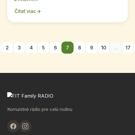
Čítať viac
2
3
4
5
6
7
8
9
10
...
17
Komunitné rádio pre celú rodinu