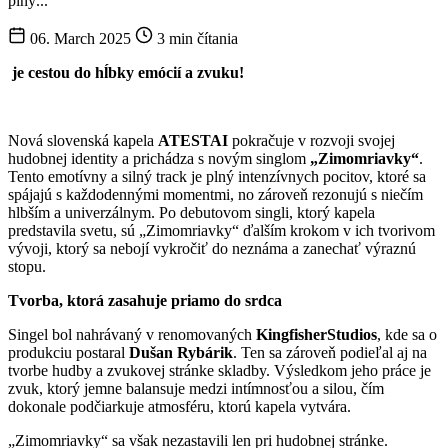
plný...
06. March 2025
3 min čítania
je cestou do hĺbky emócií a zvuku!
Nová slovenská kapela
ATESTAI
pokračuje v rozvoji svojej
hudobnej identity a prichádza s novým singlom
„Zimomriavky“
.
Tento emotívny a silný track je plný intenzívnych pocitov, ktoré sa
spájajú s každodennými momentmi, no zároveň rezonujú s niečím
hlbším a univerzálnym. Po debutovom singli, ktorý kapela
predstavila svetu, sú „Zimomriavky“ ďalším krokom v ich tvorivom
vývoji, ktorý sa nebojí vykročiť do neznáma a zanechať výraznú
stopu.
Tvorba, ktorá zasahuje priamo do srdca
Singel bol nahrávaný v renomovaných
KingfisherStudios
, kde sa o
produkciu postaral
Dušan Rybárik
. Ten sa zároveň podieľal aj na
tvorbe hudby a zvukovej stránke skladby. Výsledkom jeho práce je
zvuk, ktorý jemne balansuje medzi intímnosťou a silou, čím
dokonale podčiarkuje atmosféru, ktorú kapela vytvára.
„Zimomriavky“ sa však nezastavili len pri hudobnej stránke.