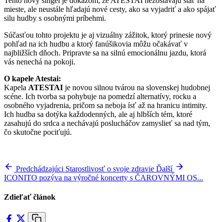
Tento nový singel je dôkazom, že ATESTAI nezostávajú stáť na
mieste, ale neustále hľadajú nové cesty, ako sa vyjadriť a ako spájať
silu hudby s osobnými príbehmi.
Súčasťou tohto projektu je aj vizuálny zážitok, ktorý prinesie nový
pohľad na ich hudbu a ktorý fanúšikovia môžu očakávať v
najbližších dňoch. Pripravte sa na silnú emocionálnu jazdu, ktorá
vás nenechá na pokoji.
O kapele Atestai:
Kapela
ATESTAI
je novou silnou tvárou na slovenskej hudobnej
scéne. Ich tvorba sa pohybuje na pomedzí alternatívy, rocku a
osobného vyjadrenia, pričom sa neboja ísť až na hranicu intimity.
Ich hudba sa dotýka každodenných, ale aj hlbších tém, ktoré
zasahujú do srdca a nechávajú poslucháčov zamyslieť sa nad tým,
čo skutočne pociťujú.
Predchádzajúci
Starostlivosť o svoje zdravie
Ďalší
ICONITO pozýva na výročné koncerty s ČAROVNÝMI OS...
Zdieľať článok