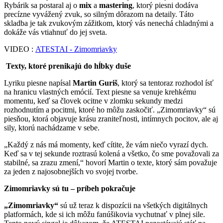
Rybárik sa postaral aj o
mix
a
mastering
, ktorý piesni dodáva
precízne vyvážený zvuk, so silným dôrazom na detaily. Táto
skladba je tak zvukovým zážitkom, ktorý vás nenechá chladnými a
dokáže vás vtiahnuť do jej sveta.
VIDEO :
ATESTAI - Zimomriavky
Texty, ktoré prenikajú do hĺbky duše
Lyriku piesne napísal
Martin Guriš
, ktorý sa tentoraz rozhodol ísť
na hranicu vlastných emócií. Text piesne sa venuje krehkému
momentu, keď sa človek ocitne v zlomku sekundy medzi
rozhodnutím a pocitmi, ktoré ho môžu zaskočiť. „Zimomriavky“ sú
piesňou, ktorá objavuje krásu zraniteľnosti, intímnych pocitov, ale aj
sily, ktorú nachádzame v sebe.
„Každý z nás má momenty, keď cítite, že vám niečo vyrazí dych.
Keď sa v tej sekunde roztrasú kolená a všetko, čo sme považovali za
stabilné, sa zrazu zmení,“ hovorí Martin o texte, ktorý sám považuje
za jeden z najosobnejších vo svojej tvorbe.
Zimomriavky sú tu – príbeh pokračuje
„Zimomriavky“
sú už teraz k dispozícii na všetkých digitálnych
platformách, kde si ich môžu fanúšikovia vychutnať v plnej sile.