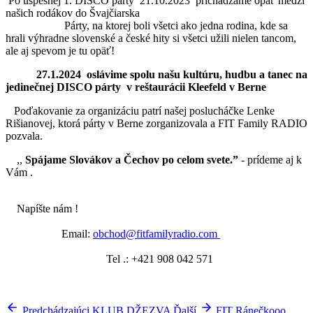
Po úspešnej 1. DISCO párty 21.10.2023 prichádzame opäť medzi
našich rodákov do Švajčiarska
Párty, na ktorej boli všetci ako jedna rodina, kde sa
hrali výhradne slovenské a české hity si všetci užili nielen tancom,
ale aj spevom je tu opäť!
27.1.2024 oslávime spolu našu kultúru, hudbu a tanec na
jedinečnej DISCO párty v reštaurácii Kleefeld v Berne
Poďakovanie za organizáciu patrí našej poslucháčke Lenke
Rišianovej, ktorá párty v Berne zorganizovala a FIT Family RADIO
pozvala.
,,
Spájame Slovákov a Čechov po celom svete.”
- prídeme aj k
Vám .
Napíšte nám !
Email:
obchod@fitfamilyradio.com
Tel .: +421 908 042 571
Predchádzajúci
KLUB DŽEZVA
Ďalší
FIT Ránečkooo